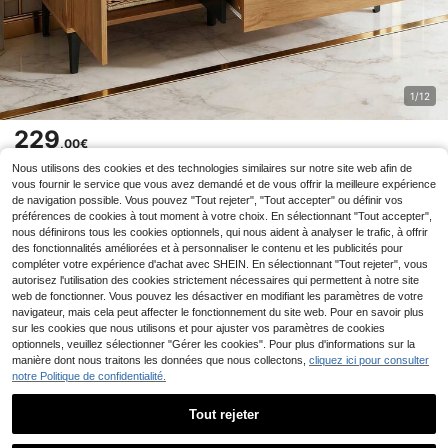
1/12
229
,00€
Nous utilisons des cookies et des technologies similaires sur notre site web afin de
Buffet moderne bas, parfait comme meuble TV ou de rangem
vous fournir le service que vous avez demandé et de vous offrir la meilleure expérience
ent dans le salon - Conception design et fonctionnelle - 120 c
de navigation possible. Vous pouvez "Tout rejeter", "Tout accepter" ou définir vos
m large, 35 cm profond, 76 cm haut
préférences de cookies à tout moment à votre choix. En sélectionnant "Tout accepter",
nous définirons tous les cookies optionnels, qui nous aident à analyser le trafic, à offrir
SHEIN Info
des fonctionnalités améliorées et à personnaliser le contenu et les publicités pour
compléter votre expérience d'achat avec SHEIN. En sélectionnant "Tout rejeter", vous
autorisez l'utilisation des cookies strictement nécessaires qui permettent à notre site
Livraison
web de fonctionner. Vous pouvez les désactiver en modifiant les paramètres de votre
navigateur, mais cela peut affecter le fonctionnement du site web. Pour en savoir plus
sur les cookies que nous utilisons et pour ajuster vos paramètres de cookies
Rétractation/Retours
optionnels, veuillez sélectionner "Gérer les cookies". Pour plus d'informations sur la
manière dont nous traitons les données que nous collectons,
cliquez ici pour consulter
notre Politique de confidentialité.
Paiement
Tout rejeter
FAQ