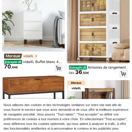
39
29
ovale moderne avec plateau en mar
ONERA en tissu avec structure en
,10€
,06€
-5%
30,62€
bre artificiel, 2 niveaux de rangeme
métal (grain de bois noir) – Meuble
nt, structure extensible robuste, pie
de rangement avec poignées, idéal
ds anti-bruit, montage facile, pour s
pour chambre, salon, couloir et bure
alon/bureau/chambre.
au
vidaXL
vidaXL Buffet blanc 40
Entrepôt UE
70
x35x70 cm bois d'ingénierie
Armoires de rangement
,44€
Entrepôt UE
36
Dès
,53€
Max Home Table d'appo
Entrepôt UE
33
int, 90 x 48 x 40 cm, charge maxim
,21€
ale 20 kg, effet ciment, design mini
maliste moderne, table basse, struct
ure en métal noir, idéale pour le salo
n, la salle à manger ou le bureau. ✅
1 pièce Boîte de rangement pliable,
3
Livraison en 24/48 h en Espagne co
Boîte de rangement, Convient pour l
Nous utilisons des cookies et des technologies similaires sur notre site web afin de
Dès
,32€
ntinentale.
e rangement de bureau du salon, le
vous fournir le service que vous avez demandé et de vous offrir la meilleure expérience
rangement décoratif de la chambre,
de navigation possible. Vous pouvez "Tout rejeter", "Tout accepter" ou définir vos
le rangement de bureau de la salle
préférences de cookies à tout moment à votre choix. En sélectionnant "Tout accepter",
de classe
nous définirons tous les cookies optionnels, qui nous aident à analyser le trafic, à offrir
des fonctionnalités améliorées et à personnaliser le contenu et les publicités pour