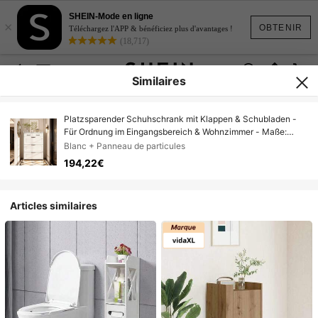
SHEIN-Mode en ligne
×
OBTENIR
Téléchargez l'APP & bénéficiez plus d'avantages !
(18,717)
Similaires
Platzsparender Schuhschrank mit Klappen & Schubladen -
Für Ordnung im Eingangsbereich & Wohnzimmer - Maße:
80x23.5x131 cm
Blanc + Panneau de particules
194,22€
Articles similaires