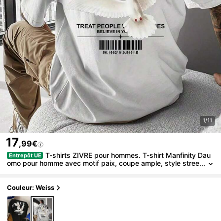
1/11
17
,99€
T-shirts ZIVRE pour hommes. T-shirt Manfinity Dau
Entrepôt UE
omo pour homme avec motif paix, coupe ample, style stree
twear, grand lettrage, vêtement d'été décontracté pour ad
ultes, vêtement personnalisé.
Couleur: Weiss