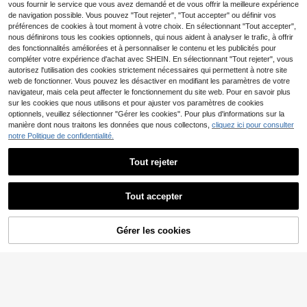
homme, hauts en coton, t-shirts fem
vous fournir le service que vous avez demandé et de vous offrir la meilleure expérience
me, style années 90, cadeau pour l
de navigation possible. Vous pouvez "Tout rejeter", "Tout accepter" ou définir vos
a fête des pères, tenue de festival h
préférences de cookies à tout moment à votre choix. En sélectionnant "Tout accepter",
omme
nous définirons tous les cookies optionnels, qui nous aident à analyser le trafic, à offrir
des fonctionnalités améliorées et à personnaliser le contenu et les publicités pour
compléter votre expérience d'achat avec SHEIN. En sélectionnant "Tout rejeter", vous
autorisez l'utilisation des cookies strictement nécessaires qui permettent à notre site
web de fonctionner. Vous pouvez les désactiver en modifiant les paramètres de votre
navigateur, mais cela peut affecter le fonctionnement du site web. Pour en savoir plus
sur les cookies que nous utilisons et pour ajuster vos paramètres de cookies
optionnels, veuillez sélectionner "Gérer les cookies". Pour plus d'informations sur la
manière dont nous traitons les données que nous collectons,
cliquez ici pour consulter
notre Politique de confidentialité.
Tout rejeter
10
Tout accepter
T-shirt à manches courtes pour ho
9
mmes Zrgoth avec slogan anglais
Dès
,99€
"TOKYO" et imprimé d'éléments de
T-shirt pour homme (gra
Entrepôt UE
Tokyo, mode et polyvalent
Gérer les cookies
4
nde taille), style décontracté à man
CRAQUEZ DES MAINTENANT
AJOUTER AU PANIER
Dès
,99€
ches courtes, modèle unisexe, coup
e classique, adapté à toutes les sais
ons et confortable à porter.