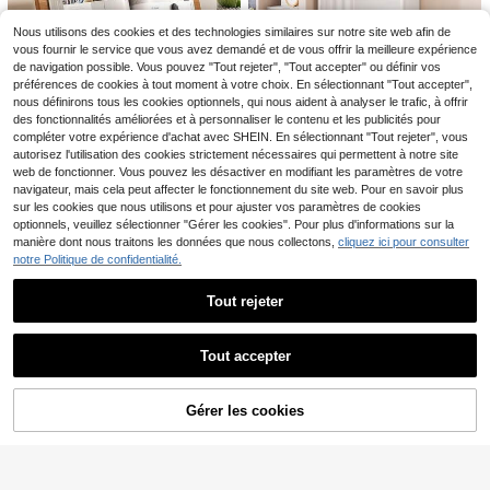
2
Dès
,71€
2,73€
c de rangement en maille à main, sa
(1000+)
ateur portable avec sac de rangem
c organisateur pliable de voyage, s
4
ent, pliable pour bureau/fête/cadea
Nous utilisons des cookies et des technologies similaires sur notre site web afin de
,28€
ac de rangement en maille pour l'ex
u d'anniversaire - Petit ventilateur d
vous fournir le service que vous avez demandé et de vous offrir la meilleure expérience
térieur
e refroidissement personnel pour fe
de navigation possible. Vous pouvez "Tout rejeter", "Tout accepter" ou définir vos
mmes, maison, bureau et activités
préférences de cookies à tout moment à votre choix. En sélectionnant "Tout accepter",
nous définirons tous les cookies optionnels, qui nous aident à analyser le trafic, à offrir
des fonctionnalités améliorées et à personnaliser le contenu et les publicités pour
Support de lecture en bois réglable
compléter votre expérience d'achat avec SHEIN. En sélectionnant "Tout rejeter", vous
sur 8 niveaux | Support de livre vint
#4 BEST-SELLERS
de Bois Bibliothèques
autorisez l'utilisation des cookies strictement nécessaires qui permettent à notre site
age ergonomique - Support de bure
14
web de fonctionner. Vous pouvez les désactiver en modifiant les paramètres de votre
Dès
,68€
au pliable avec pince à haute élasti
navigateur, mais cela peut affecter le fonctionnement du site web. Pour en savoir plus
cité, convient pour les livres, les or
sur les cookies que nous utilisons et pour ajuster vos paramètres de cookies
dinateurs portables, les tablettes et
Armoire multifonctionnelle en tissu
27
le dessin
optionnels, veuillez sélectionner "Gérer les cookies". Pour plus d'informations sur la
multicouche, étagère de rangement
Dès
,28€
anti-poussière avec étagères et tir
manière dont nous traitons les données que nous collectons,
cliquez ici pour consulter
oirs, montage facile sans outils, cap
notre Politique de confidentialité.
Économiser 0,05€
acité de charge de 30 lbs, design g
ain de place, armoire portable pour
264 pièces Ensemble complet de m
Tout rejeter
chambre, bureau, dortoir, salon
3
atériaux pour porte-clés en perles f
Dès
,83€
-1%
3,88€
ait main, perles lettres, perles cœur,
Afficher les articles similaires en stock
Voir tout
corde colorée, combinaison d'anne
aux de porte-clés, kit d'artisanat éd
Tout accepter
ucatif / 497 pièces Pack de matéria
Désolés, ce produit est épuisé.
ux pour porte-clés en perles DIY, en
semble de perles acryliques colorée
1 pièce Boîte de rangement pour bij
Gérer les cookies
s avec perles lettres, cœur, étoile, a
EN RUPTURE DE STOCK
oux avec 18/28 compartiments, pou
(1000+)
ccessoires fleurs, pendentif de sac f
r bagues, colliers, boucles d'oreilles,
4
Dès
,08€
ait main, matériaux pour cordon de t
bracelets, perles, accessoires, maq
1 pièce Étagère à livres
Entrepôt UE
éléphone, cadeau d'artisanat d'anni
uillage, papeterie, petites pièces. D
en bois | Étagère de rangement de l
#1 BEST-SELLERS
de Multicolore Bibliothèques
versaire
étachable, anti-poussière, anti-oxy
ivres à plusieurs niveaux, organisat
19