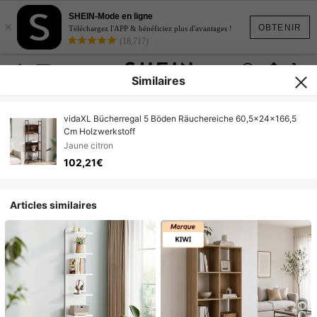
SHEIN-Mode en ligne
×
OBTENIR
Téléchargez l'APP & bénéficiez plus d'avantages !
(18,717)
Similaires
vidaXL Bücherregal 5 Böden Räuchereiche 60,5x24x166,5
Cm Holzwerkstoff
Jaune citron
102,21€
Articles similaires