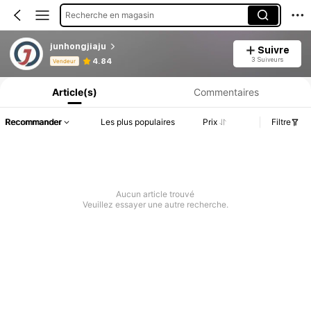
Recherche en magasin
junhongjiaju
Suivre
Informations produit : Divulgation des prix, détails sur les ventes et le stock.
3 Suiveurs
4.84
Vendeur
Article(s)
Commentaires
Recommander
Les plus populaires
Prix
Filtre
Aucun article trouvé
Veuillez essayer une autre recherche.