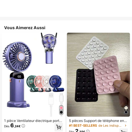
Vous Aimerez Aussi
1 pièce Ventilateur électrique porta
5 pièces Support de téléphone en si
6
ble mini, ventilateur portable rechar
licone avec ventouse, support de té
#1 BEST-SELLERS
de Les indispensables pour voyager en été Essentie
Dès
,24€
geable USB, ventilateur de cou, ve
léphone à ventouse, support de télé
2
Dès
,35€