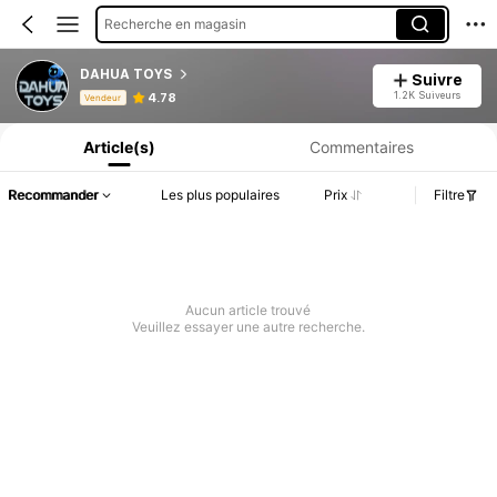
Recherche en magasin
DAHUA TOYS
Suivre
Informations produit : Divulgation des prix, détails sur les ventes et le stock.
1.2K Suiveurs
4.78
Vendeur
Article(s)
Commentaires
Recommander
Les plus populaires
Prix
Filtre
Aucun article trouvé
Veuillez essayer une autre recherche.