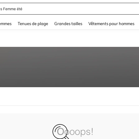
s Femme été
and down arrow keys to navigate search Dernière recherche and Rechercher et Tr
femmes
Tenues de plage
Grandes tailles
Vêtements pour hommes