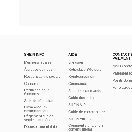
SHEIN INFO
AIDE
CONTACT 
PAIEMENT
Mentions légales
Livraison
Nous contac
À propos de nous
Rétractation/Retours
Paiement et
Responsabilité sociale
Remboursement
Points Bonu
Carrières
Commande
Foire aux q
Réduction pour
Statut de commande
étudiants
Guide des tailles
Salle de rédaction
SHEIN VIP
Fiche Produit -
environnement
Guide de commentaire
Règlement sur les
SHEIN Affiliation
services numériques
Comment signaler un
Déposer une plainte
contenu illégal