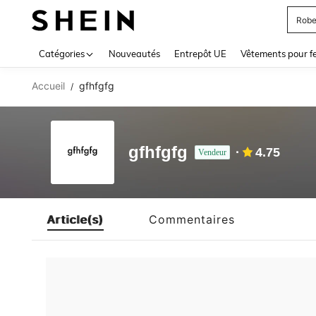
Robe
Use up 
Catégories
Nouveautés
Entrepôt UE
Vêtements pour 
Accueil
gfhfgfg
/
gfhfgfg
4.75
Vendeur
Article(s)
Commentaires