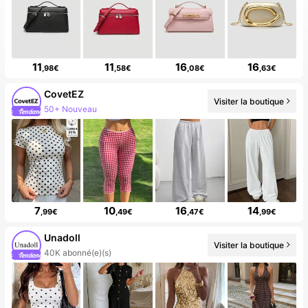
11
11
16
16
,98€
,58€
,08€
,63€
CovetEZ
Visiter la boutique
174K abonné(e)(s)
7
10
16
14
,99€
,49€
,47€
,99€
Unadoll
Visiter la boutique
40K abonné(e)(s)