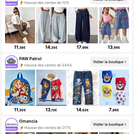
Hausse des ventes de 10%
11
14
17
13
,38€
,35€
,99€
,99€
PAW Patrol
Visiter la boutique
Hausse des ventes de 344%
11
13
14
7
,30€
,13€
,63€
,89€
Omancia
Visiter la boutique
Hausse des ventes de 217%