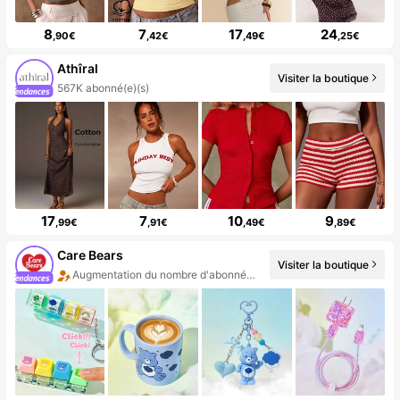
8
7
17
24
,90€
,42€
,49€
,25€
Athîral
Visiter la boutique
567K abonné(e)(s)
17
7
10
9
,99€
,91€
,49€
,89€
Care Bears
Visiter la boutique
Augmentation du nombre d'abonnés : 12 %