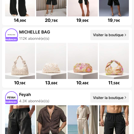
14
20
19
19
,99€
,78€
,99€
,79€
MICHELLE BAG
Visiter la boutique
112K abonné(e)(s)
10
13
10
11
,18€
,68€
,48€
,58€
Feyah
Visiter la boutique
4.3K abonné(e)(s)