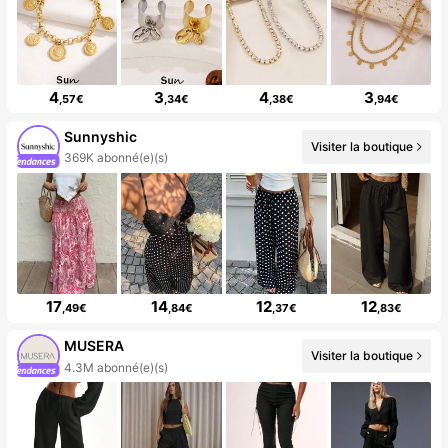
4
3
4
3
,57€
,34€
,38€
,94€
Sunnyshic
Visiter la boutique
369K abonné(e)(s)
17
14
12
12
,49€
,84€
,37€
,83€
MUSERA
Visiter la boutique
4.3M abonné(e)(s)