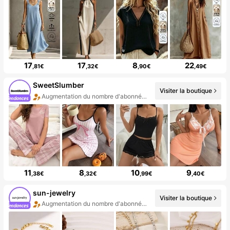
17
17
8
22
,81€
,32€
,90€
,49€
SweetSlumber
Visiter la boutique
Augmentation du nombre d'abonnés : 22 %
11
8
10
9
,38€
,32€
,99€
,40€
sun-jewelry
Visiter la boutique
Augmentation du nombre d'abonnés : 124 %