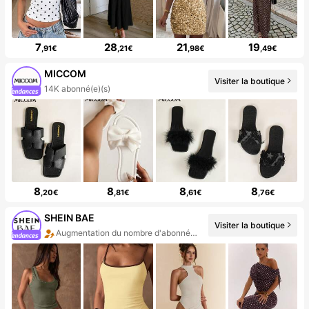
7
28
21
19
,91€
,21€
,98€
,49€
MICCOM
Visiter la boutique
14K abonné(e)(s)
8
8
8
8
,20€
,81€
,61€
,76€
SHEIN BAE
Visiter la boutique
Augmentation du nombre d'abonnés : 13 %