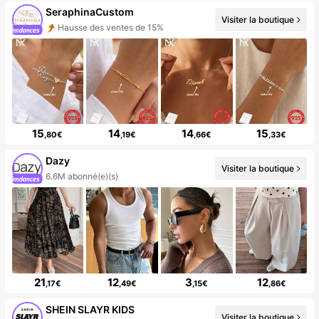
SeraphinaCustom
Visiter la boutique
Hausse des ventes de 15%
15
14
14
15
,80€
,19€
,66€
,33€
Dazy
Visiter la boutique
6.6M abonné(e)(s)
21
12
3
12
,17€
,49€
,15€
,86€
SHEIN SLAYR KIDS
Visiter la boutique