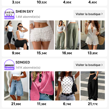
3
10
4
4
,52€
,52€
,95€
,40€
SHEIN SXY
Visiter la boutique
1.4M abonné(e)(s)
9
15
16
13
,99€
,34€
,99€
,85€
SDNGED
Visiter la boutique
141K abonné(e)(s)
21
11
6
21
,99€
,36€
,74€
,77€