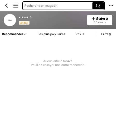
Recherche en magasin
xiawa
Suivre
3 Suiveurs
Vendeur
Recommander
Les plus populaires
Prix
Filtre
Aucun article trouvé
Veuillez essayer une autre recherche.