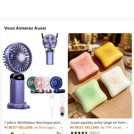
Vous Aimerez Aussi
1 pièce Ventilateur électrique porta
Jouet squishy extra large en forme
ble mini, ventilateur portable rechar
de toast, jouet anti-stress super do
#1 BEST-SELLERS
de Bricolage joyeux dans la cuisine Ustensiles et
#5 BEST-SELLERS
de TPR Jouets amusants et fantaisie pour adolescen
geable USB, ventilateur de cou, ve
ux en beurre de toast, disponible en
(500+)