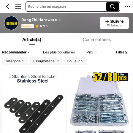
Recherche en magasin
DengZhi Hardware
Suivre
Informations produit : Divulgation des prix, détails sur les ventes et le stock.
45 Suiveurs
4.93
Vendeur
Article(s)
Commentaires
Recommander
Les plus populaires
Prix
Filtre
Catégorie
Tissu/matériel
Couleur