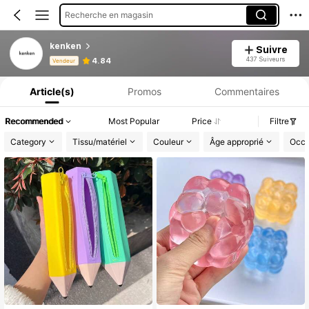
Recherche en magasin
kenken
Suivre
Informations produit : Divulgation des prix, détails sur les ventes et le stock.
437 Suiveurs
4.84
Vendeur
Article(s)
Promos
Commentaires
Recommended
Most Popular
Price
Filtre
Category
Tissu/matériel
Couleur
Âge approprié
Occa