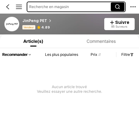
Recherche en magasin
JinPeng PET
Suivre
Informations produit : Divulgation des prix, détails sur les ventes et le stock.
85 Suiveurs
4.89
Vendeur
Article(s)
Commentaires
Recommander
Les plus populaires
Prix
Filtre
Aucun article trouvé
Veuillez essayer une autre recherche.