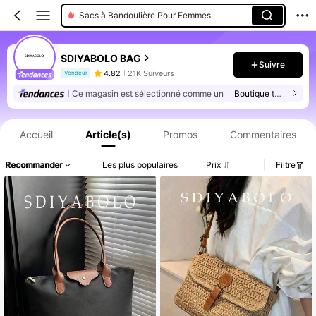
Sacs à Bandoulière Pour Femmes
SDIYABOLO BAG
Suivre
4.82
21K Suiveurs
Vendeur
Ce magasin est sélectionné comme un
「Boutique tendance」
Informations produit : Divulgation des prix, détails sur les ventes et le stock.
Accueil
Article(s)
Promos
Commentaires
Recommander
Les plus populaires
Prix
Filtre