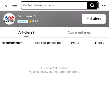
Recherche en magasin
Sanovear
Suivre
Informations produit : Divulgation des prix, détails sur les ventes et le stock.
5.00
Vendeur
Article(s)
Commentaires
Recommander
Les plus populaires
Prix
Filtre
Aucun article trouvé
Veuillez essayer une autre recherche.