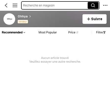
Recherche en magasin
Ohhya
Suivre
Vendeur
Recommended
Most Popular
Price
Filtre
Aucun article trouvé
Veuillez essayer une autre recherche.