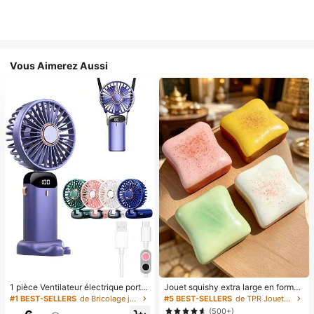
Vous Aimerez Aussi
1 pièce Ventilateur électrique porta
Jouet squishy extra large en forme
ble mini, ventilateur portable rechar
de toast, jouet anti-stress super do
#1 BEST-SELLERS
de Bricolage joyeux dans la cuisine Ustensiles et
#5 BEST-SELLERS
de TPR Jouets amusants et fantaisie pour adolescen
geable USB, ventilateur de cou, ve
ux en beurre de toast, disponible en
(500+)