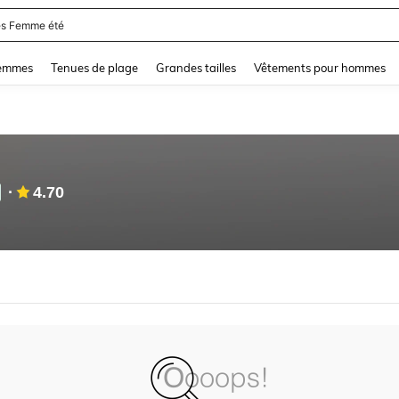
s Femme été
and down arrow keys to navigate search Dernière recherche and Rechercher et Tr
femmes
Tenues de plage
Grandes tailles
Vêtements pour hommes
4.70