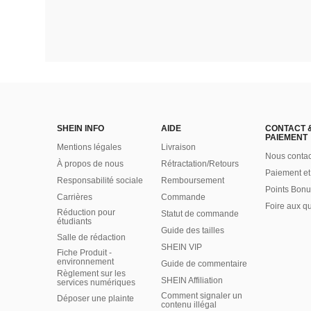
SHEIN INFO
AIDE
CONTACT 
PAIEMENT
Mentions légales
Livraison
Nous contac
À propos de nous
Rétractation/Retours
Paiement et
Responsabilité sociale
Remboursement
Points Bonu
Carrières
Commande
Foire aux q
Réduction pour
Statut de commande
étudiants
Guide des tailles
Salle de rédaction
SHEIN VIP
Fiche Produit -
environnement
Guide de commentaire
Règlement sur les
SHEIN Affiliation
services numériques
Comment signaler un
Déposer une plainte
contenu illégal