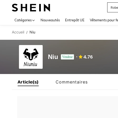
Robe
Use up 
Catégories
Nouveautés
Entrepôt UE
Vêtements pour 
Accueil
Niu
/
Niu
4.76
Vendeur
Article(s)
Commentaires