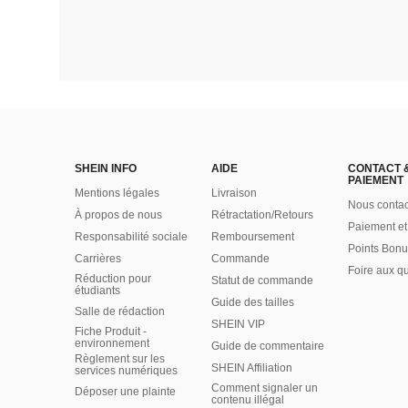
SHEIN INFO
AIDE
CONTACT 
PAIEMENT
Mentions légales
Livraison
Nous contac
À propos de nous
Rétractation/Retours
Paiement et
Responsabilité sociale
Remboursement
Points Bonu
Carrières
Commande
Foire aux q
Réduction pour
Statut de commande
étudiants
Guide des tailles
Salle de rédaction
SHEIN VIP
Fiche Produit -
environnement
Guide de commentaire
Règlement sur les
SHEIN Affiliation
services numériques
Comment signaler un
Déposer une plainte
contenu illégal