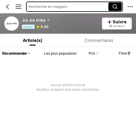
Recherche en magasin
Jia Jia tribe
Suivre
Informations produit : Divulgation des prix, détails sur les ventes et le stock.
38 Suiveurs
4.85
Vendeur
Article(s)
Commentaires
Recommander
Les plus populaires
Prix
Filtre
Aucun article trouvé
Veuillez essayer une autre recherche.