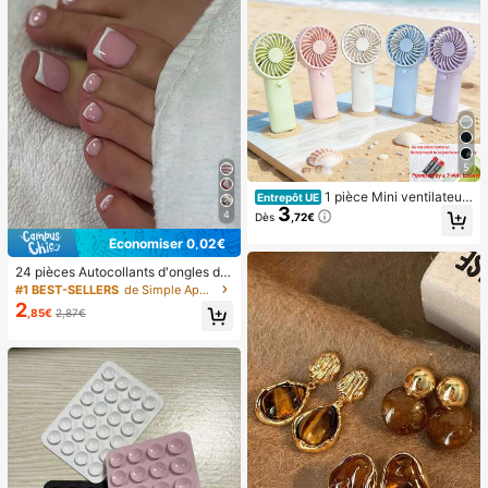
5
1 pièce Mini ventilateur
Entrepôt UE
3
portable, ventilateur à main léger p
4
Dès
,72€
our le bureau, l'extérieur, les voyag
es et le camping - restez au frais n'i
Économiser 0,02€
mporte quand, n'importe où (pile no
24 pièces Autocollants d'ongles d'o
n incluse, veuillez fournir la vôtre), i
rteil carrés pour créer de nouveaux
ndispensable pour l'été
#1 BEST-SELLERS
de Simple Appuyez sur les faux ongles
designs d'ongles ! Base nude rétro
2
,85€
2,87€
à la mode, ensemble d'ongles d'orte
il français avec bordure blanc nuag
e, ensemble d'ongles d'orteil frança
is crémeux élégant à couverture co
mplète, conçu pour les femmes et l
es filles. L'ensemble comprend 1 fe
uille adhésive et 1 mini lime à ongle
s, gel de gelée, livraison aléatoire. F
aux ongles à clipser, fournitures pou
r nail art, produits pour les ongles.