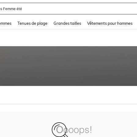
s Femme été
and down arrow keys to navigate search Dernière recherche and Rechercher et Tr
femmes
Tenues de plage
Grandes tailles
Vêtements pour hommes