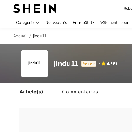
Robe
Use up 
Catégories
Nouveautés
Entrepôt UE
Vêtements pour 
Accueil
jindu11
/
jindu11
4.99
Vendeur
Article(s)
Commentaires