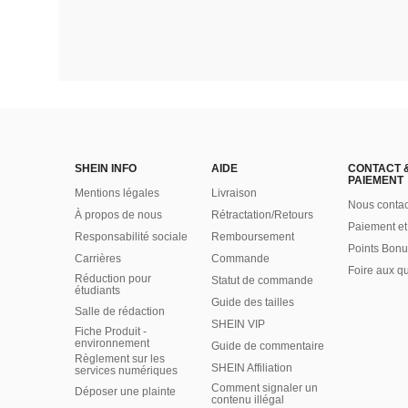
SHEIN INFO
AIDE
CONTACT 
PAIEMENT
Mentions légales
Livraison
Nous contac
À propos de nous
Rétractation/Retours
Paiement et
Responsabilité sociale
Remboursement
Points Bonu
Carrières
Commande
Foire aux q
Réduction pour
Statut de commande
étudiants
Guide des tailles
Salle de rédaction
SHEIN VIP
Fiche Produit -
environnement
Guide de commentaire
Règlement sur les
SHEIN Affiliation
services numériques
Comment signaler un
Déposer une plainte
contenu illégal