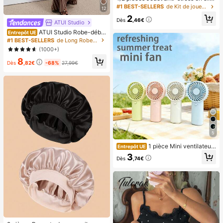
one en forme de cacahuète. Les pe
#1 BEST-SELLERS
de Kit de jouets de voyage Jouets à presser pour a
12
tits trous sur le produit sont des phé
2
nomènes normaux formés pendant l
Dès
,46€
ATUI Studio
e processus de production, pas des
ATUI Studio Robe-débar
Entrepôt UE
défauts (Veuillez vérifier le tableau
deur rayée en maille pour femme, id
des tailles avant l'achat ; le style
#1 BEST-SELLERS
de Long Robes pull pour femmes
éale pour les trajets quotidiens, été
d'emballage est aléatoire). Ce jouet
(1000+)
anti-stress en silicone en forme de
8
cacahuète est doux et élastique au
Dès
,82€
-68%
27,99€
toucher. Cadeau d'anniversaire, fou
rnitures de fête de vacances et ess
entiel de voyage. Fournitures de do
rtoir, rentrée scolaire, essentiel de d
ortoir, farce de camarade de classe
5
1 pièce Mini ventilateur
Entrepôt UE
portable, ventilateur à main léger p
3
Dès
,74€
our le bureau, l'extérieur, les voyag
es et le camping - Restez au frais
n'importe quand, n'importe où (Batt
erie non incluse, veuillez fournir la
vôtre)