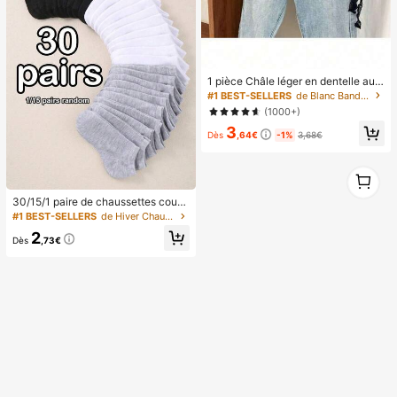
1 pièce Châle léger en dentelle au c
rochet de couleur unie pour femme
#1 BEST-SELLERS
de Blanc Bandanas et foulards carrés pour femmes
s, écharpe à nœud triangulaire, col
(1000+)
décoratif en dentelle à la mode
3
Dès
,64€
-1%
3,68€
1
1
30/15/1 paire de chaussettes court
es de couleur unie pour bébé et enf
#1 BEST-SELLERS
de Hiver Chaussettes pour bébés et enfants
ants, noir/gris/blanc, chaussettes d
2
e sport, de course et d'entraînemen
Dès
,73€
t pour garçons et filles