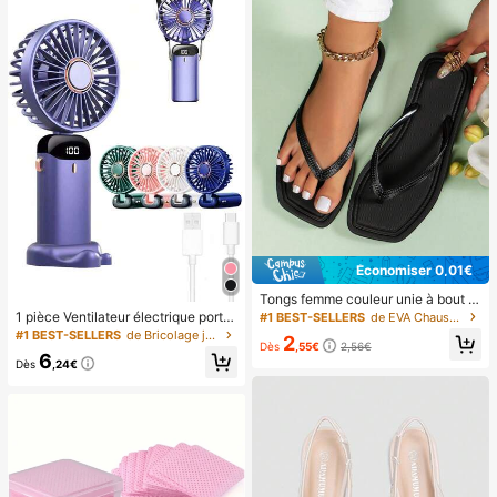
e sous-marine, la plage, les sports d
e plein air, les voyages, les vacanc
es, la piscine, les sports de plein air,
lot de 8/5/4/3/2/1, accessoires d'ét
é
Économiser 0,01€
Tongs femme couleur unie à bout c
arré, style minimaliste décontracté,
1 pièce Ventilateur électrique porta
#1 BEST-SELLERS
de EVA Chaussons pour la maison
semelle antidérapante avec amorti
ble mini, ventilateur portable rechar
#1 BEST-SELLERS
de Bricolage joyeux dans la cuisine Ustensiles et
2
souple, légères et durables pour un
geable USB, ventilateur de cou, ve
Dès
,55€
2,56€
6
confort toute la journée, chaussure
ntilateur USB, 5 réglages de vitess
Dès
,24€
s pour tenue d'été, plage, rendez-v
e, avec affichage numérique et cor
ous, soirée, essentiel de rentrée sco
don, ventilateur portable, ventilateu
laire
r turbo, ventilateur de maquillage p
our femmes, convient pour le burea
u, le dortoir étudiant, 800mAh, voya
ge