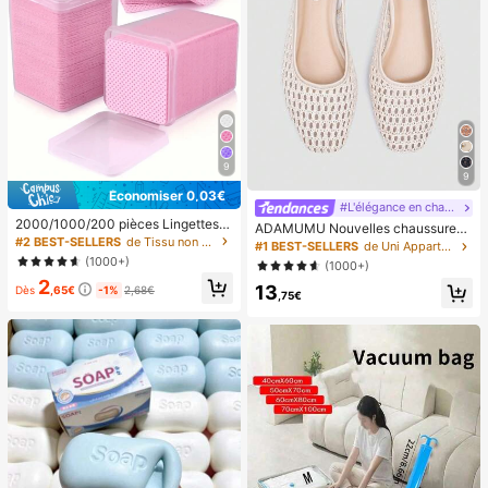
9
9
Économiser 0,03€
#L'élégance en chaussures plates
2000/1000/200 pièces Lingettes d
ADAMUMU Nouvelles chaussures
e nettoyage pour ongles - Tampons
#2 BEST-SELLERS
de Tissu non tissé Outils pour dissolvant de verni
plates en raphia tressées de mode
#1 BEST-SELLERS
de Uni Appartements pour femmes
de démaquillage de vernis à ongles
haut de gamme confortables pour f
(1000+)
(1000+)
professionnels sans peluches, linge
emmes, mignonnes pour le port quo
2
ttes de nettoyage de gel UV, outil d
13
tidien, vacances printemps/été, chi
Dès
,65€
-1%
2,68€
,75€
e préparation et de finition de manu
c & élégant
cure sans parfum (rose) Fournitures
pour ongles, articles pour ongles, in
dispensable