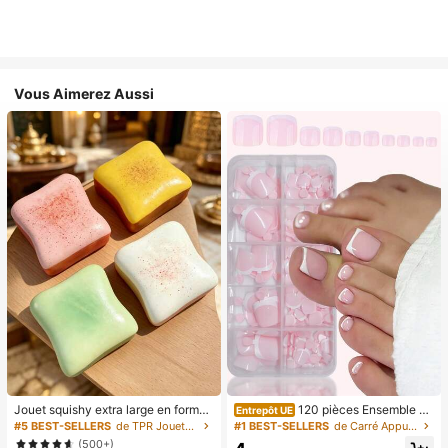
Vous Aimerez Aussi
Jouet squishy extra large en forme
120 pièces Ensemble de
Entrepôt UE
de toast, jouet anti-stress super do
manucure et pédicure française bla
#5 BEST-SELLERS
de TPR Jouets amusants et fantaisie pour adolescen
#1 BEST-SELLERS
de Carré Appuyez sur les faux ongles
ux en beurre de toast, disponible en
nche, ongles carrés moyens à colle
(500+)