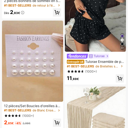
2 pièces Bonnets de sommeil en soi
e satin de luxe, couleur unie, bonne
#1 BEST-SELLERS
de retour à l'école Serviettes pour cheveux
ts de protection des cheveux élasti
2
ques, légers et confortables pour un
Dès
,83€
port toute la nuit, soins capillaires, d
ouche, ajustement doux au cuir che
velu, pour elle
23
Tulorae
Tulorae Ensemble de pyj
Entrepôt UE
ama pour femme, en tissu côtelé tri
#1 BEST-SELLERS
de Bretelles spaghetti Vêtements de nuit pour femm
coté, avec imprimé cœur et garnitur
(1000+)
e en dentelle contrastante. Ensembl
11
e de pyjama sexy et romantique en
,69€
deux pièces, nuisette et short. Ense
mble de pyjama deux pièces, pyjam
a short à pois pour femme. Ensembl
e de pyjama d'été deux pièces pour
femme.
12 pièces/Set Boucles d'oreilles à ti
ge en perles minimalistes, mode pol
#1 BEST-SELLERS
de Blanc Ensembles de Boucles d'Oreilles pour Femm
yvalente et mignonnes, pour femme
(1000+)
s
2
,85€
-4%
2,98€