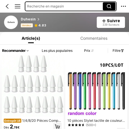
Recherche en magasin
Duhesin
Suivre
Informations produit : Divulgation des prix, détails sur les ventes et le stock.
229 Suiveurs
4.83
Vendeur
Article(s)
Commentaires
Recommander
Les plus populaires
Prix
Filtre
1/4/8/20 Pièces Compat
10 pièces Stylet tactile de couleur a
Entrepôt UE
ible avec les embouts de stylet Appl
léatoire Stylet capacitif pour écritur
(500+)
2
Dès
,78€
e Pencil de 1ère et 2ème génératio
e/peinture compatible avec iPad, S