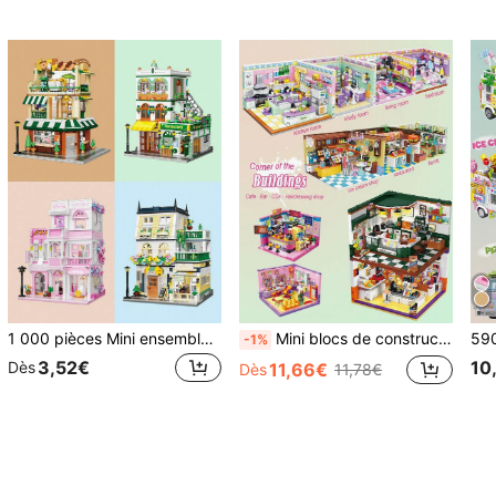
1 000 pièces Mini ensemble de briques de construction, scénerie d'architecture détaillée, décoration de mobilier, installations riches intérieures et extérieures, amusantes et décoratives
Mini blocs de construction pour pièces - Cuisine, Chambre, Bureau, Salon | Construisez votre propre monde avec des mini blocs | Jeu de blocs colorés mignons | Jouet de construction créatif et connectables | Convient pour la décoration de bureau
-1%
3,52€
10
Dès
11,66€
Dès
11,78€