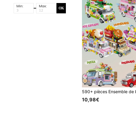
Min:
Max:
OK
10,98€