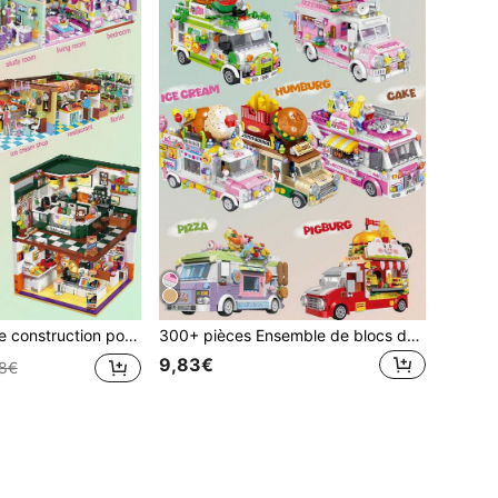
nde avec des mini blocs | Jeu de blocs colorés mignons | Jouet de construction créatif et connectables | Convient pour la décoration de bureau
300+ pièces Ensemble de blocs de construction de jouets créatifs miniatures de camions de nourriture, comprenant un camion de glace, un camion de burger, un camion de dessert et un camion de fruits
9,83€
78€