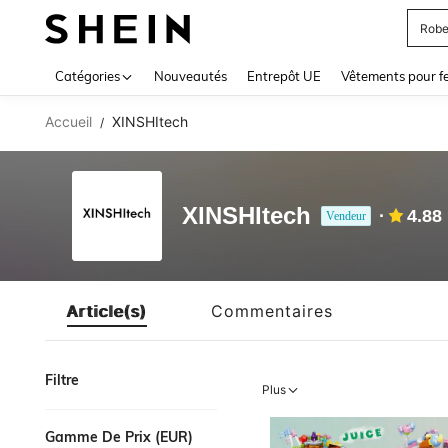
Robe
Use up 
Catégories
Nouveautés
Entrepôt UE
Vêtements pour 
Accueil
XINSHItech
/
XINSHItech
4.88
Vendeur
Article(s)
Commentaires
Filtre
Plus
Gamme De Prix (EUR)