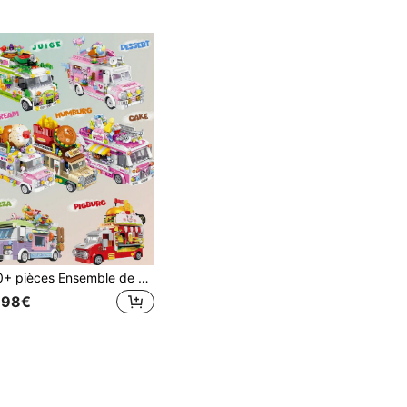
590+ pièces Ensemble de blocs de construction créatifs miniatures de camions de nourriture, comprenant un camion de glace, un camion de burger, un camion de dessert et un camion de fruits
,98€