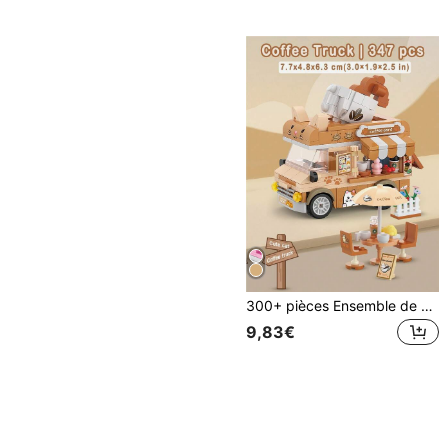
300+ pièces Ensemble de blocs de construction de jouets créatifs miniatures de camions de nourriture, comprenant un camion de glace, un camion de burger, un camion de dessert et un camion de fruits
9,83€