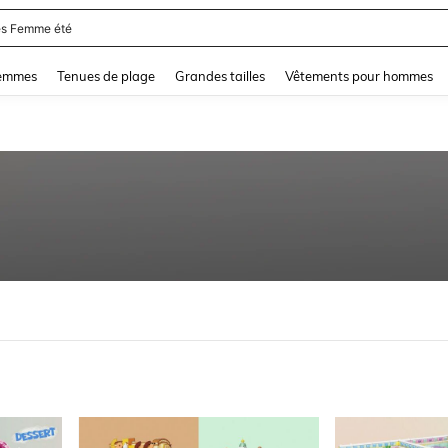
s Femme été
and down arrow keys to navigate search Dernière recherche and Rechercher et Tr
femmes
Tenues de plage
Grandes tailles
Vêtements pour hommes