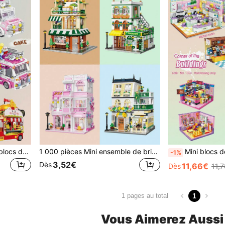
590+ pièces Ensemble de blocs de construction créatifs miniatures de camions de nourriture, comprenant un camion de glace, un camion de burger, un camion de dessert et un camion de fruits
1 000 pièces Mini ensemble de briques de construction, scénerie d'architecture détaillée, décoration de mobilier, installations riches intérieures et extérieures, amusantes et décoratives
Mini blocs de construction pour pièces - Cuisine, Chambre, Bureau, Salon | Construisez votre propre mo
-1%
3,52€
Dès
11,66€
Dès
11,
1
1 pages au total
Vous Aimerez Aussi