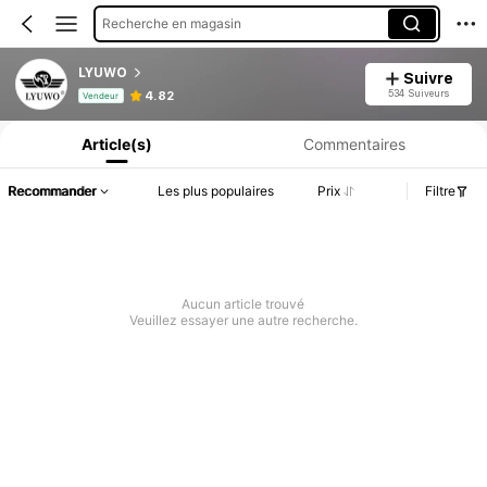
Recherche en magasin
LYUWO
Suivre
Informations produit : Divulgation des prix, détails sur les ventes et le stock.
534 Suiveurs
4.82
Vendeur
Article(s)
Commentaires
Recommander
Les plus populaires
Prix
Filtre
Aucun article trouvé
Veuillez essayer une autre recherche.