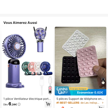
Vous Aimerez Aussi
Économiser 0,02€
1 pièce Ventilateur électrique porta
5 pièces Support de téléphone en si
ble mini, ventilateur portable rechar
licone avec ventouse, support de té
#1 BEST-SELLERS
de Les indispensables pour voyager en été Essentie
6
Dès
,24€
geable USB, ventilateur de cou, ve
léphone à ventouse, support de télé