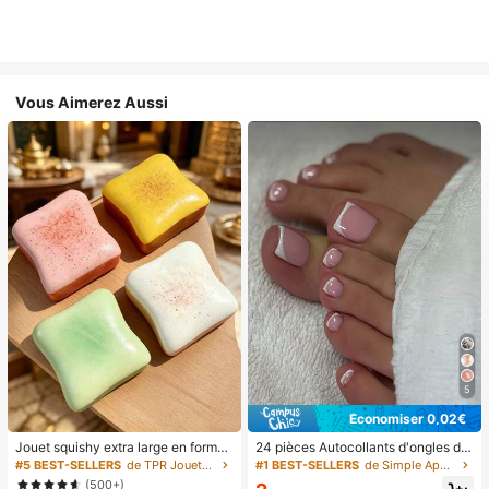
Vous Aimerez Aussi
5
Économiser 0,02€
Jouet squishy extra large en forme
24 pièces Autocollants d'ongles d'o
de toast, jouet anti-stress super do
rteil carrés pour créer de nouveaux
#5 BEST-SELLERS
de TPR Jouets amusants et fantaisie pour adolescen
#1 BEST-SELLERS
de Simple Appuyez sur les faux ongles
ux en beurre de toast, disponible en
designs d'ongles ! Base nude rétro
(500+)