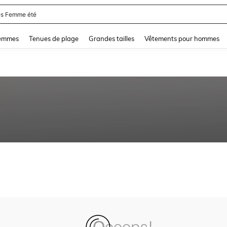
s Femme été
and down arrow keys to navigate search Dernière recherche and Rechercher et Tr
femmes
Tenues de plage
Grandes tailles
Vêtements pour hommes