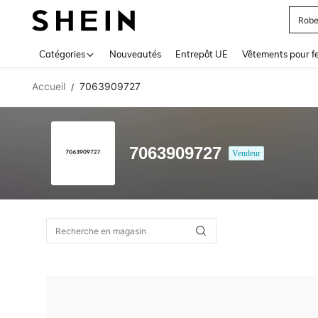
Robe
Use up 
Catégories
Nouveautés
Entrepôt UE
Vêtements pour 
Accueil
7063909727
/
7063909727
Vendeur