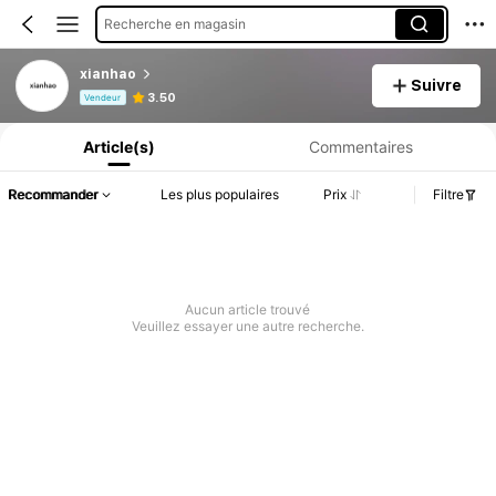
Recherche en magasin
xianhao
Suivre
Informations produit : Divulgation des prix, détails sur les ventes et le stock.
3.50
Vendeur
Article(s)
Commentaires
Recommander
Les plus populaires
Prix
Filtre
Aucun article trouvé
Veuillez essayer une autre recherche.