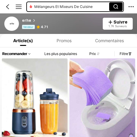
Petit Ensemble électrique De Cuisine
erhe
Suivre
Informations produit : Divulgation des prix, détails sur les ventes et le stock.
1.7K Suiveurs
4.71
Vendeur
Article(s)
Promos
Commentaires
Recommander
Les plus populaires
Prix
Filtre