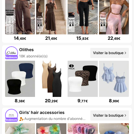
14
21
15
22
,49€
,49€
,83€
,49€
Olithes
Visiter la boutique
18K abonné(e)(s)
8
20
9
8
,38€
,29€
,77€
,99€
Girls' hair accessories
Visiter la boutique
Augmentation du nombre d'abonnés : 935 %