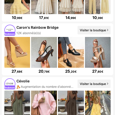
10
17
14
10
,99€
,81€
,99€
,39€
Caron's Rainbow Bridge
Visiter la boutique
12K abonné(e)(s)
27
20
25
27
,68€
,78€
,20€
,80€
Cévolie
Visiter la boutique
Augmentation du nombre d'abonnés : 79 %