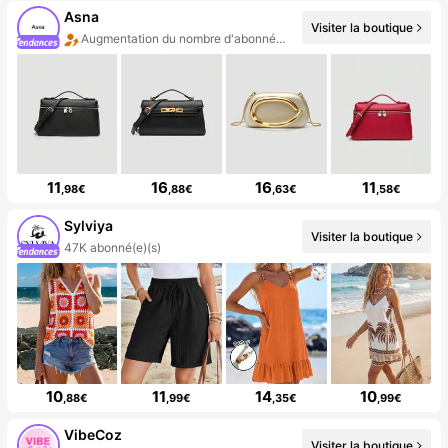
Asna
Visiter la boutique
Augmentation du nombre d'abonnés : 29 %
11
16
16
11
,98€
,88€
,63€
,58€
Sylviya
Visiter la boutique
47K abonné(e)(s)
10
11
14
10
,88€
,99€
,35€
,99€
VibeCoz
Visiter la boutique