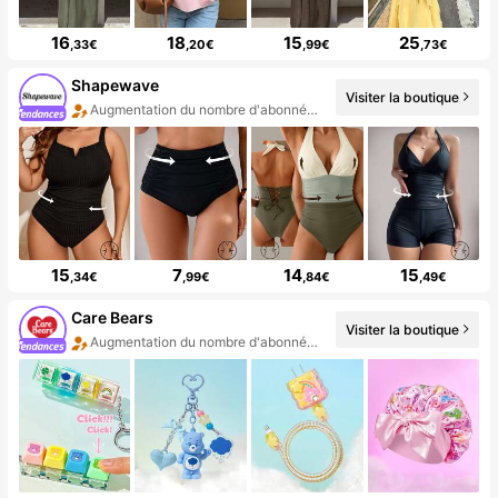
16
18
15
25
,33€
,20€
,99€
,73€
Shapewave
Visiter la boutique
Augmentation du nombre d'abonnés : 10 %
15
7
14
15
,34€
,99€
,84€
,49€
Care Bears
Visiter la boutique
Augmentation du nombre d'abonnés : 14 %