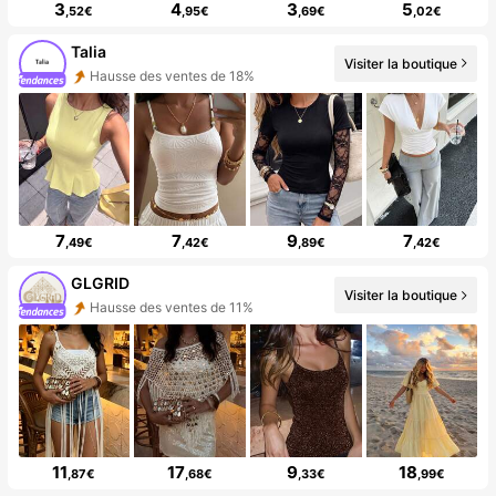
3
4
3
5
,52€
,95€
,69€
,02€
Talia
Visiter la boutique
Hausse des ventes de 18%
7
7
9
7
,49€
,42€
,89€
,42€
GLGRID
Visiter la boutique
Hausse des ventes de 11%
11
17
9
18
,87€
,68€
,33€
,99€