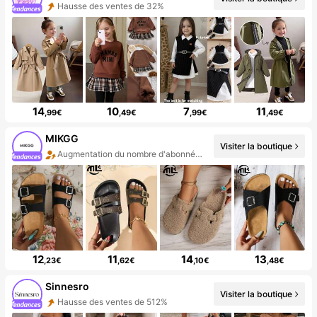
Hausse des ventes de 32%
14
10
7
11
,99€
,49€
,99€
,49€
MIKGG
Visiter la boutique
Augmentation du nombre d'abonnés : 187 %
12
11
14
13
,23€
,62€
,10€
,48€
Sinnesro
Visiter la boutique
Hausse des ventes de 512%