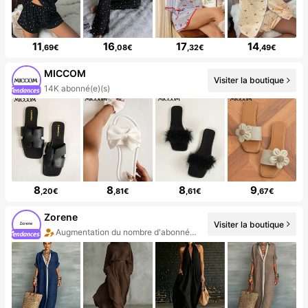
11
16
17
14
,69€
,08€
,32€
,49€
MICCOM
Visiter la boutique
14K abonné(e)(s)
8
8
8
9
,20€
,81€
,61€
,67€
Zorene
Visiter la boutique
Augmentation du nombre d'abonnés : 119 %