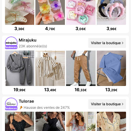
3
4
3
3
,36€
,78€
,06€
,96€
Mirajuku
Visiter la boutique
23K abonné(e)(s)
19
13
16
13
,99€
,49€
,33€
,29€
Tulorae
Visiter la boutique
Hausse des ventes de 247%