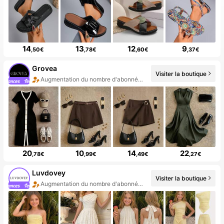
14
13
12
9
,50€
,78€
,60€
,37€
Grovea
Visiter la boutique
Augmentation du nombre d'abonnés : 829 %
20
10
14
22
,78€
,99€
,49€
,27€
Luvdovey
Visiter la boutique
Augmentation du nombre d'abonnés : 39 %