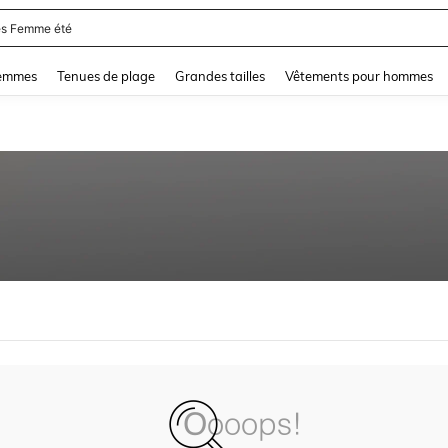
s Femme été
and down arrow keys to navigate search Dernière recherche and Rechercher et Tr
femmes
Tenues de plage
Grandes tailles
Vêtements pour hommes