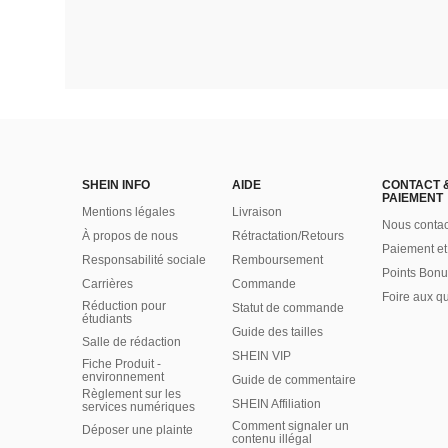
SHEIN INFO
AIDE
CONTACT 
PAIEMENT
Mentions légales
Livraison
Nous contac
À propos de nous
Rétractation/Retours
Paiement et
Responsabilité sociale
Remboursement
Points Bonu
Carrières
Commande
Foire aux q
Réduction pour
Statut de commande
étudiants
Guide des tailles
Salle de rédaction
SHEIN VIP
Fiche Produit -
environnement
Guide de commentaire
Règlement sur les
SHEIN Affiliation
services numériques
Comment signaler un
Déposer une plainte
contenu illégal