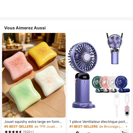
Vous Aimerez Aussi
Jouet squishy extra large en forme
1 pièce Ventilateur électrique porta
de toast, jouet anti-stress super do
ble mini, ventilateur portable rechar
#5 BEST-SELLERS
de TPR Jouets amusants et fantaisie pour adolescen
#1 BEST-SELLERS
de Bricolage joyeux dans la cuisine Ustensiles et
ux en beurre de toast, disponible en
geable USB, ventilateur de cou, ve
(500+)