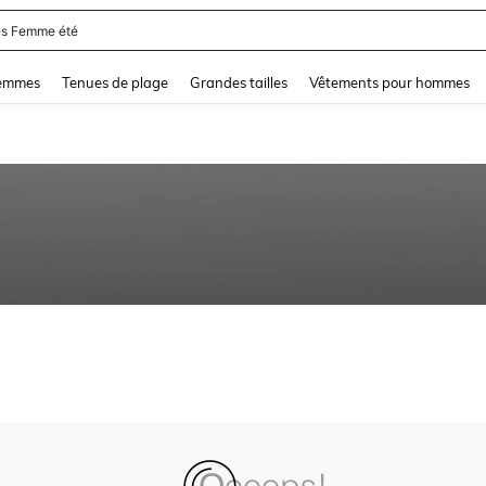
s Femme été
and down arrow keys to navigate search Dernière recherche and Rechercher et Tr
femmes
Tenues de plage
Grandes tailles
Vêtements pour hommes