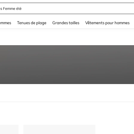
s Femme été
and down arrow keys to navigate search Dernière recherche and Rechercher et Tr
femmes
Tenues de plage
Grandes tailles
Vêtements pour hommes