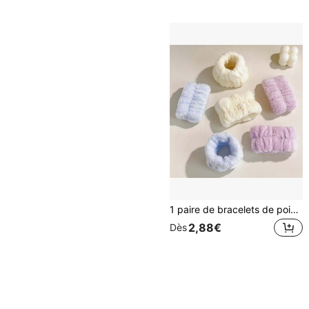
1 paire de bracelets de poignet en velours de cristal de couleur unie, doux et absorbants, anti-humidité, pour le lavage du maquillage, pour femmes
2,88€
Dès