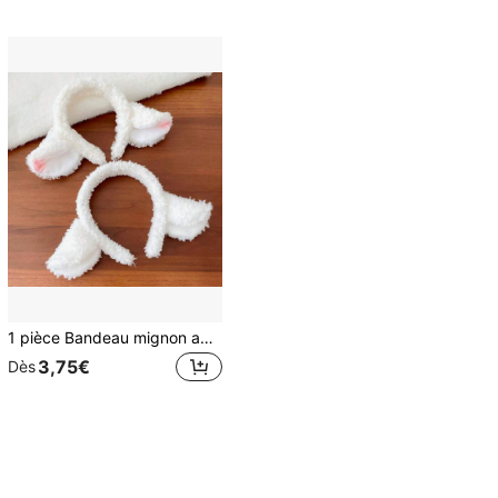
1 pièce Bandeau mignon avec oreilles de mouton, d'agneau, de lapin, accessoire de cheveux doux pour adultes, outils de coiffure, accessoires de beauté, accessoire pour cheveux bouclés
3,75€
Dès