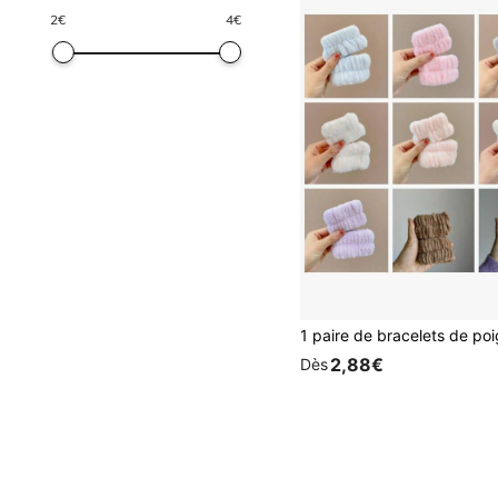
2
€
4
€
2,88€
Dès