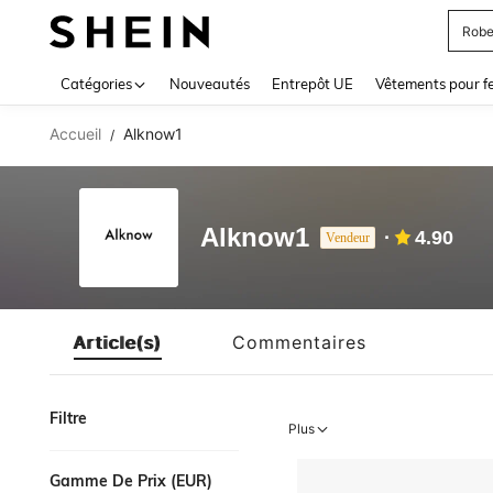
Robe
Use up 
Catégories
Nouveautés
Entrepôt UE
Vêtements pour 
Accueil
Alknow1
/
Alknow1
4.90
Vendeur
Article(s)
Commentaires
Filtre
Plus
Gamme De Prix (EUR)