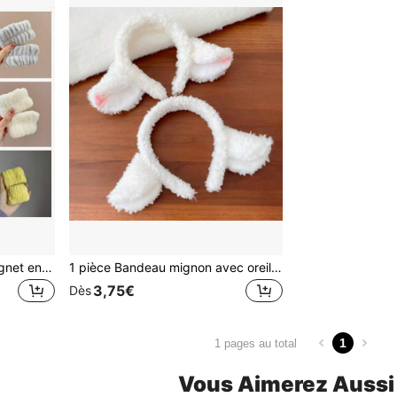
1 paire de bracelets de poignet en velours de cristal de couleur unie, doux et absorbants, anti-humidité, pour le lavage du maquillage, pour femmes
1 pièce Bandeau mignon avec oreilles de mouton, d'agneau, de lapin, accessoire de cheveux doux pour adultes, outils de coiffure, accessoires de beauté, accessoire pour cheveux bouclés
3,75€
Dès
1
1 pages au total
Vous Aimerez Aussi