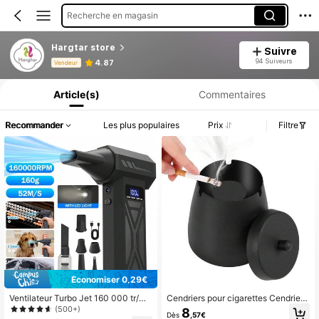
Recherche en magasin
Hargtar store
Suivre
Informations produit : Divulgation des prix, détails sur les ventes et le stock.
94 Suiveurs
4.87
Vendeur
Article(s)
Commentaires
Recommander
Les plus populaires
Prix
Filtre
Économiser 0,29€
Ventilateur Turbo Jet 160 000 tr/mi
Cendriers pour cigarettes Cendrier
n, Souffleur d'air Ouragan, Pompe à
d'extérieur avec couvercle pour l'ex
(500+)
8
Dès
,57€
air dépoussiéreur électrique sans fil,
térieur, cendriers en acier inoxydabl