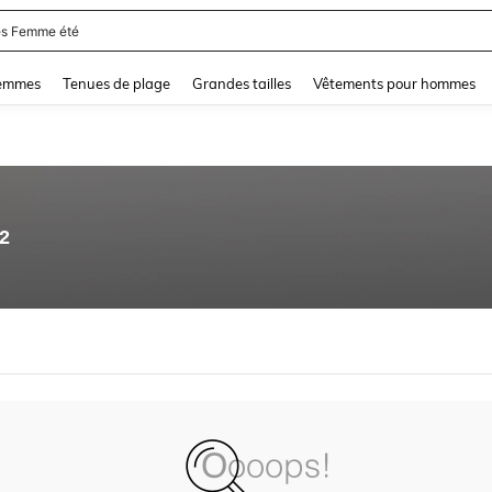
s Femme été
and down arrow keys to navigate search Dernière recherche and Rechercher et Tr
femmes
Tenues de plage
Grandes tailles
Vêtements pour hommes
92