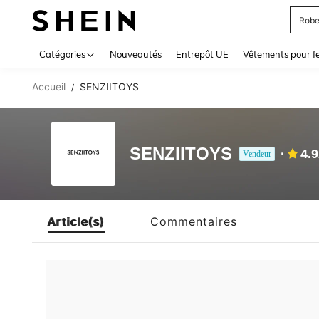
Robe
Use up 
Catégories
Nouveautés
Entrepôt UE
Vêtements pour 
Accueil
SENZIITOYS
/
SENZIITOYS
4.
Vendeur
Article(s)
Commentaires