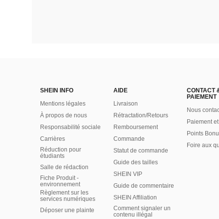
SHEIN INFO
AIDE
CONTACT 
PAIEMENT
Mentions légales
Livraison
Nous contac
À propos de nous
Rétractation/Retours
Paiement et
Responsabilité sociale
Remboursement
Points Bonu
Carrières
Commande
Foire aux q
Réduction pour
Statut de commande
étudiants
Guide des tailles
Salle de rédaction
SHEIN VIP
Fiche Produit -
environnement
Guide de commentaire
Règlement sur les
SHEIN Affiliation
services numériques
Comment signaler un
Déposer une plainte
contenu illégal