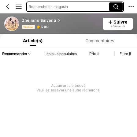
Recherche en magasin
Zhejiang Baiyang
Suivre
Informations produit : Divulgation des prix, détails sur les ventes et le stock.
7 Suiveurs
5.00
Vendeur
Article(s)
Commentaires
Recommander
Les plus populaires
Prix
Filtre
Aucun article trouvé
Veuillez essayer une autre recherche.