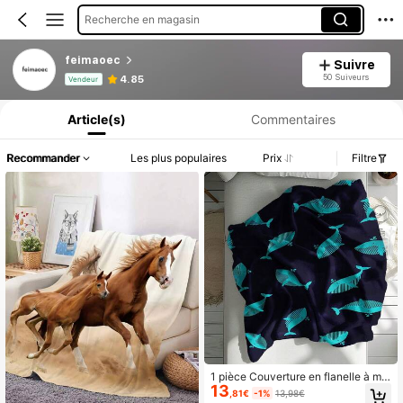
Recherche en magasin
feimaoec
Suivre
Informations produit : Divulgation des prix, détails sur les ventes et le stock.
50 Suiveurs
4.85
Vendeur
Article(s)
Commentaires
Recommander
Les plus populaires
Prix
Filtre
1 pièce Couverture en flanelle à mo
13
tif de baleine de dessin animé mini
,81€
-1%
13,98€
maliste, couverture jetée de style o