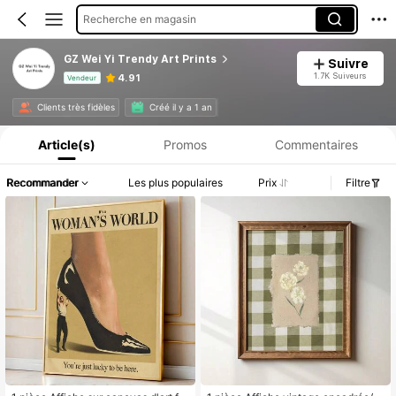
Recherche en magasin
GZ Wei Yi Trendy Art Prints
Suivre
1.7K Suiveurs
4.91
Vendeur
Informations produit : Divulgation des prix, détails sur les ventes et le stock.
Clients très fidèles
Créé il y a 1 an
Article(s)
Promos
Commentaires
Recommander
Les plus populaires
Prix
Filtre