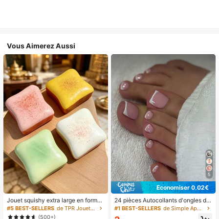
Vous Aimerez Aussi
5
Économiser 0,02€
Jouet squishy extra large en forme
24 pièces Autocollants d'ongles d'o
de toast, jouet anti-stress super do
rteil carrés pour créer de nouveaux
#5 BEST-SELLERS
de TPR Jouets amusants et fantaisie pour adolescen
#1 BEST-SELLERS
de Simple Appuyez sur les faux ongles
ux en beurre de toast, disponible en
designs d'ongles ! Base nude rétro
(500+)