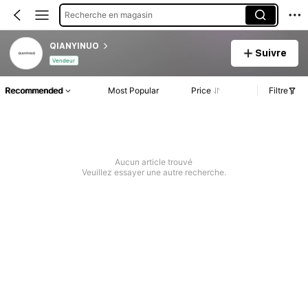
Recherche en magasin
QIANYINUO
Suivre
Vendeur
Recommended
Most Popular
Price
Filtre
Aucun article trouvé
Veuillez essayer une autre recherche.