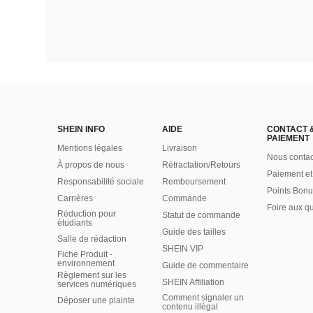
SHEIN INFO
AIDE
CONTACT 
PAIEMENT
Mentions légales
Livraison
Nous contac
À propos de nous
Rétractation/Retours
Paiement et
Responsabilité sociale
Remboursement
Points Bonu
Carrières
Commande
Foire aux q
Réduction pour
Statut de commande
étudiants
Guide des tailles
Salle de rédaction
SHEIN VIP
Fiche Produit -
environnement
Guide de commentaire
Règlement sur les
SHEIN Affiliation
services numériques
Comment signaler un
Déposer une plainte
contenu illégal