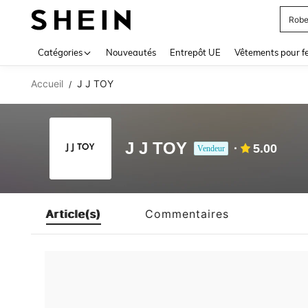
Robe
Use up 
Catégories
Nouveautés
Entrepôt UE
Vêtements pour 
Accueil
J J TOY
/
J J TOY
5.00
Vendeur
Article(s)
Commentaires