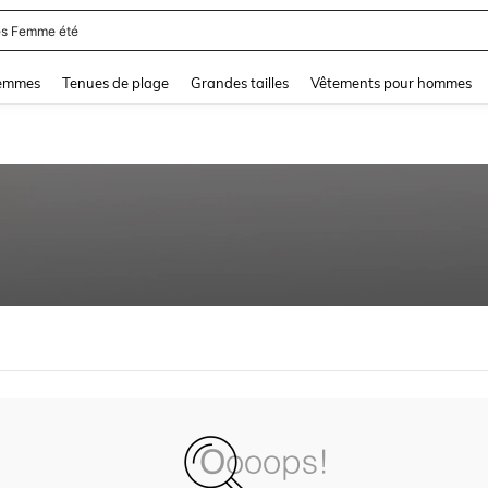
s Femme été
and down arrow keys to navigate search Dernière recherche and Rechercher et Tr
femmes
Tenues de plage
Grandes tailles
Vêtements pour hommes