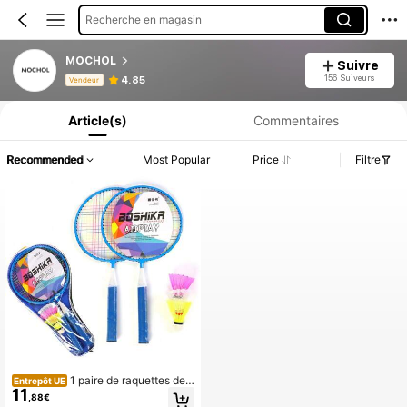
Recherche en magasin
MOCHOL
Suivre
Informations produit : Divulgation des prix, détails sur les ventes et le stock.
156 Suiveurs
4.85
Vendeur
Article(s)
Commentaires
Recommended
Most Popular
Price
Filtre
1 paire de raquettes de b
Entrepôt UE
11
adminton, ensemble de balles pour j
,88€
eu de sport intérieur/extérieur, coule