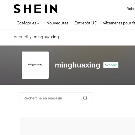
Robe
Use up 
Catégories
Nouveautés
Entrepôt UE
Vêtements pour 
Accueil
minghuaxing
/
minghuaxing
Vendeur