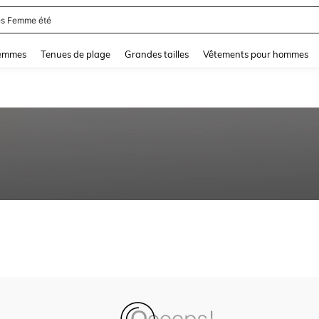
s Femme été
and down arrow keys to navigate search Dernière recherche and Rechercher et Tr
femmes
Tenues de plage
Grandes tailles
Vêtements pour hommes