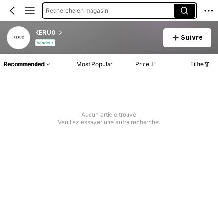
Recherche en magasin
KERUO
Suivre
Vendeur
Recommended
Most Popular
Price
Filtre
Aucun article trouvé
Veuillez essayer une autre recherche.