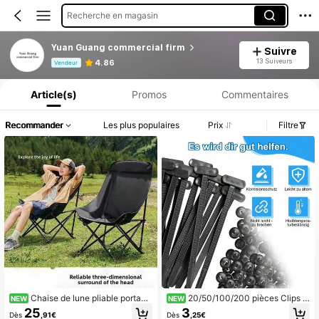
Recherche en magasin
Yuan Guang commercial firm
Suivre
Informations produit : Divulgation des prix, détails sur les ventes et le stock.
13 Suiveurs
4.86
Vendeur
Article(s)
Promos
Commentaires
Recommander
Les plus populaires
Prix
Filtre
Chaise de lune pliable portabl
20/50/100/200 pièces Clips d
NEW
NEW
e, tabouret inclinable surélevé pour
e fixation de câble multifonctions, fi
25
3
Dès
,91€
Dès
,25€
la pêche, le dessin en plein air, le pi
xations à rivet perforé pour base de