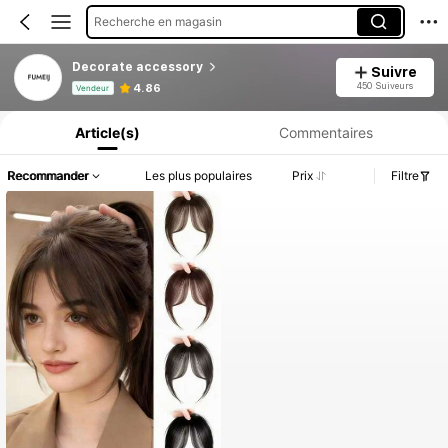
Recherche en magasin
Decorate accessory
Suivre
Informations produit : Divulgation des prix, détails sur les ventes et le stock.
450 Suiveurs
4.86
Vendeur
Article(s)
Commentaires
Recommander
Les plus populaires
Prix
Filtre