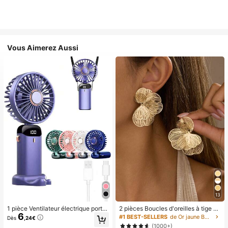
Vous Aimerez Aussi
13
1 pièce Ventilateur électrique porta
2 pièces Boucles d'oreilles à tige st
6
ble mini, ventilateur portable rechar
yle élégant chic avec fleur dorée, c
#1 BEST-SELLERS
de Or jaune Boucles d'oreilles créoles pour femmes
Dès
,24€
geable USB, ventilateur de cou, ve
onvient pour le quotidien, les rende
(1000+)