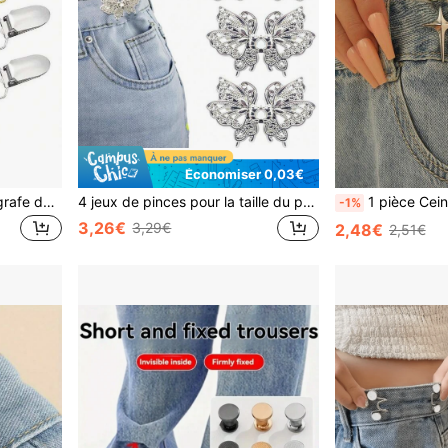
Économiser 0,03€
1 pièce Agrafe pour pull, Agrafe de col de cardigan vintage, Broche pour chemise habillée, Agrafe pour taille dos, Agrafe de strass et de perle, Cadeau pour femmes (styles perle et strass)
4 jeux de pinces pour la taille du pantalon, boutons de jeans papillon pour jeans amples, pinces de pantalon ajustables et détachables avec cristaux pour la taille
1 pièce Ceinture ajustable décorative en métal multicolore en forme de croix et d'étoile pour f
-1%
3,26€
3,29€
2,48€
2,51€