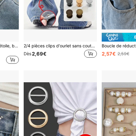
1/4 pièces Petite boucle d'étoile, boucle de jeans amovible sans couture - Outil de réducteur de taille - Ajustement de taille sans soudure - Améliorez facilement votre tour de taille
2/4 pièces clips d'ourlet sans couture pour pantalons et chapeaux - serre-taille invisible et réglable en doré/argenté/noir
2,69€
2,57€
Dès
2,59€