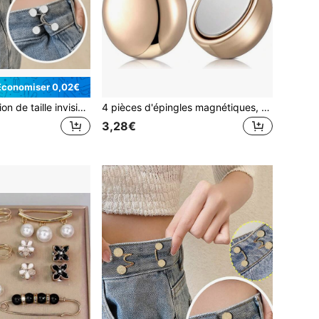
Économiser 0,02€
Boucle de réduction de taille invisible et ajustable, pinces de pantalon détachables sans couture et accessoires de ceintures. Boutons-pression métalliques ajustables et détachables, épingles pour resserrer la taille du pantalon sans couture. Convient aux femmes et aux hommes pour ajuster les boutons de jeans, jupes et vêtements.
4 pièces d'épingles magnétiques, ensemble de boucles magnétiques simples pour foulard, épingles hijab pour femmes de force maximale, boutons magnétiques pour foulard, pinces rondes multifonctionnelles pour école
3,28€