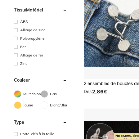
Tissu/matériel
ABS
Alliage de zinc
Polypropylène
Fer
Alliage de fer
Zinc
Couleur
2,86€
Dès
Multicolore
Gris
Jaune
Blanc/Blanche
Type
Porte-clés à la taille