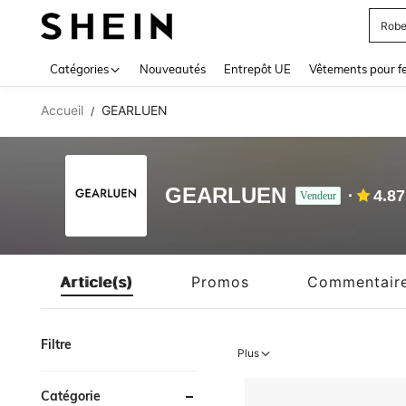
Jupe
Use up 
Catégories
Nouveautés
Entrepôt UE
Vêtements pour 
Accueil
GEARLUEN
/
GEARLUEN
4.87
Vendeur
Article(s)
Promos
Commentair
Filtre
Plus
Catégorie