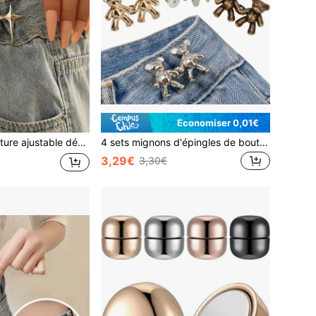
Économiser 0,01€
emmes, accessoire mode pour jupes et pantalons, convient pour un usage quotidien en été, excellent cadeau pour les meilleures amies
4 sets mignons d'épingles de boutons ours pour jeans, sans couture et sans outils, serre-taille de pantalon instantané, épingles de boutons de jeans réglables pour remplacer les boutons de jeans lâches, clips de ceinture de pantalon pour boucle de taille
3,29€
3,30€