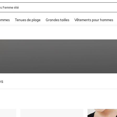
and down arrow keys to navigate search Dernière recherche and Rechercher et Tr
femmes
Tenues de plage
Grandes tailles
Vêtements pour hommes
es