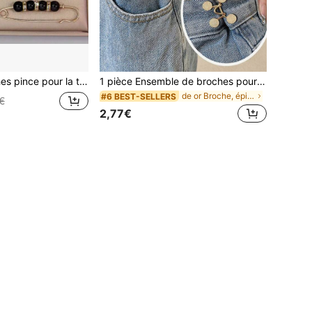
her l\"exposition sur la robe décolletée et pour la décoration pour manteau, cardigan, pull
1 pièce Ensemble de broches pour femmes, comprend une broche de taille, broche de pantalon en alliage sans épingle en forme de marguerite, broche de taille réglable pour jeans, accessoires de vêtements (carte non incluse)
de or Broche, épinglette et écharpe pour femme
#6 BEST-SELLERS
€
2,77€