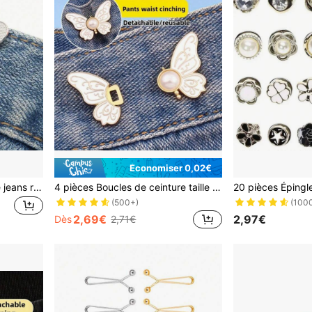
Économiser 0,02€
2 ensembles de boucles de jeans réglables, bouton de pantalon sans couture, sans clou, répété et invisible pour une taille ajustable de vêtements
4 pièces Boucles de ceinture taille papillon ajustable pour jeans, boucle invisible sans perçage, boutons décoratifs
(500+)
(100
2,69€
2,97€
Dès
2,71€