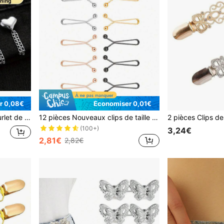
r 0,08€
Économiser 0,01€
our ajuster la longueur des vêtements
12 pièces Nouveaux clips de taille en forme de U pour jeans, réduction de la circonférence de la taille, outil de resserrage, sans clou, réglable, fixe, épingle invisible
(100+)
3,24€
2,81€
2,82€