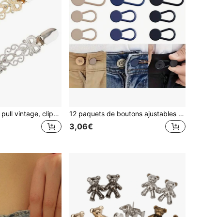
2 pièces Clips de pull vintage, clips de robe, clips de sangle dorsale, clips de col de cardigan. Peuvent serrer la taille des pantalons et des robes. Métal
12 paquets de boutons ajustables sans couture pour réduire la taille du jean, permettant d'agrandir votre pantalon de 2,54 à 3,56 cm. Disponible en kaki/bleu/noir
3,06€