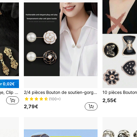
r 0,02€
1 pièce Clip de châle vintage, Clip de col de cardigan rétro pour femmes, Broche de chemise robe
2/4 pièces Bouton de soutien-gorge invisible, Plaque de poitrine Extender, Épingle de fixation pour chemise, cardigan, col, boutons d'école
(100+)
2,55€
2,79€