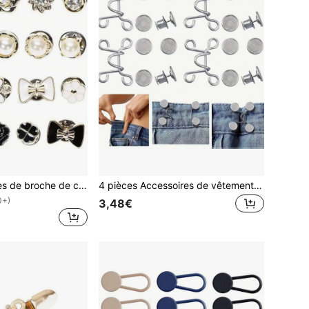
20 pièces Épingles de broche de chemise pour femmes, mini épingles de recouvrement en émail pour col, boutons, clips pour châle de pull pour manteau, robe, décoration vestimentaire, Saint-Valentin, école
4 pièces Accessoires de vêtements amincissants, Régleur de taille invisible et bouton-fixe
0+)
3,48€