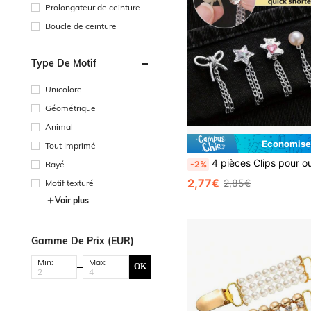
Prolongateur de ceinture
Boucle de ceinture
Type De Motif
Unicolore
Géométrique
Animal
Économise
Tout Imprimé
4 pièces Clips pour ourlet de pantalon, attaches réglables sans couture pour ourlet de jambe de pantalon p
-2%
Rayé
2,77€
2,85€
Motif texturé
Voir plus
Gamme De Prix (EUR)
Min:
Max:
OK