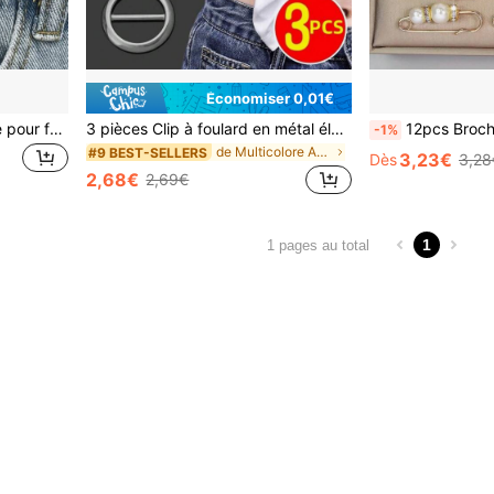
Économiser 0,01€
1 set d'élargisseurs de taille pour femmes, forme papillon, fixateurs de taille de jean pour ajuster la taille, épingle avec bouton, pour Halloween et l'école
3 pièces Clip à foulard en métal élégant et clip accessoire - Accessoire de mode multifonctionnel, convient pour décorer les foulards, les t-shirts et les ceintures - Parfait pour toute occasion
12pcs Broches pince pour la taille pour la fixation, pour empêc
-1%
de Multicolore Accessoires de taille pour femmes
#9 BEST-SELLERS
3,23€
Dès
3,28
2,68€
2,69€
1
1 pages au total