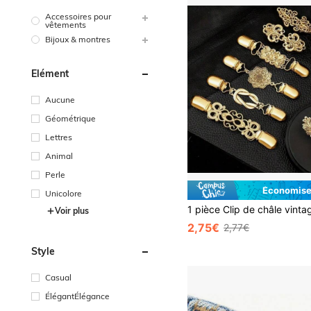
Accessoires pour
vêtements
Bijoux & montres
Élément
Aucune
Géométrique
Lettres
Animal
Perle
Économise
Unicolore
Voir plus
2,75€
2,77€
Style
Casual
ÉlégantÉlégance