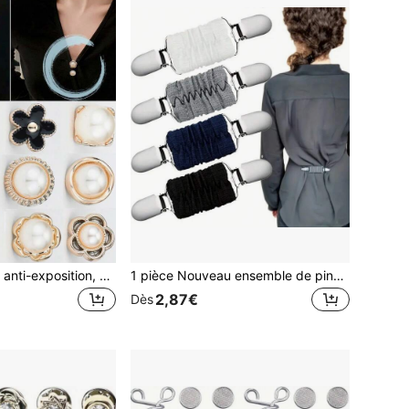
10 pièces Bouton anti-exposition, boucle invisible pour vêtements, ajusteur de taille, broche pour robes
1 pièce Nouveau ensemble de pinces de serrage pour robe Pinces élastiques pour vêtements pour serrer la robe, le gilet, le col de chemise, les pinces arrières pour femmes
2,87€
Dès