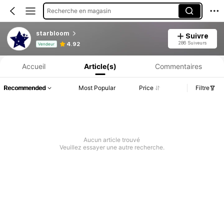
Recherche en magasin
starbloom
Suivre
Informations produit : Divulgation des prix, détails sur les ventes et le stock.
286 Suiveurs
4.92
Vendeur
Accueil
Article(s)
Commentaires
Recommended
Most Popular
Price
Filtre
Aucun article trouvé
Veuillez essayer une autre recherche.