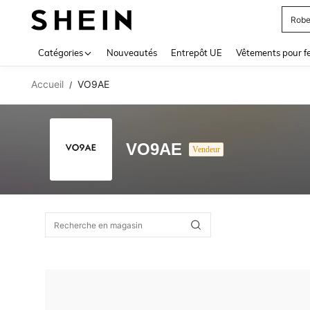
Robe
Use up 
Catégories
Nouveautés
Entrepôt UE
Vêtements pour 
Accueil
VO9AE
/
VO9AE
Vendeur