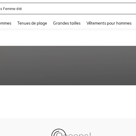
s Femme été
and down arrow keys to navigate search Dernière recherche and Rechercher et Tr
femmes
Tenues de plage
Grandes tailles
Vêtements pour hommes